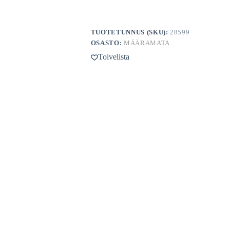
osa
määrä
TUOTETUNNUS (SKU):
28599
OSASTO:
MÄÄRAMATA
Toivelista