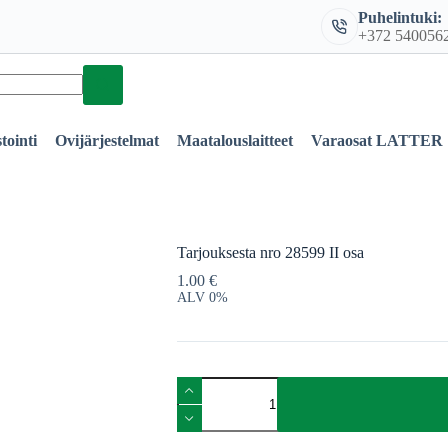
Puhelintuki:
+372 540056
tointi
Ovijärjestelmat
Maatalouslaitteet
Varaosat LATTER
Tarjouksesta nro 28599 II osa
1.00
€
ALV 0%
Tarjouksesta
nro
28599
II