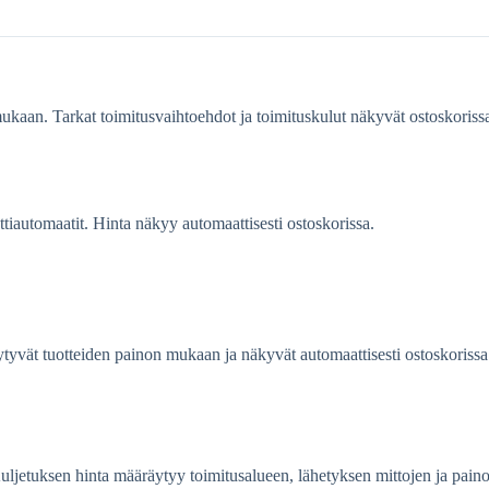
mukaan. Tarkat toimitusvaihtoehdot ja toimituskulut näkyvät ostoskoriss
tiautomaatit. Hinta näkyy automaattisesti ostoskorissa.
ytyvät tuotteiden painon mukaan ja näkyvät automaattisesti ostoskorissa
Kuljetuksen hinta määräytyy toimitusalueen, lähetyksen mittojen ja pa