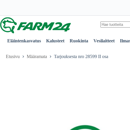
II
Skip
osa
to
määrä
content
No
results
Eläintenkasvatus
Kalusteet
Ruokinta
Vesilaitteet
Ilmas
Etusivu
Määramata
Tarjouksesta nro 28599 II osa