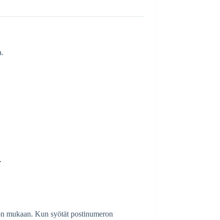
a.
.
inon mukaan. Kun syötät postinumeron