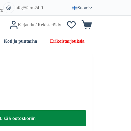
info@farm24.fi
Suomi
20
Kirjaudu / Rekisteröidy
Ostoskori
Erikoistarjouksia
Koti ja puutarha
Lisää ostoskoriin