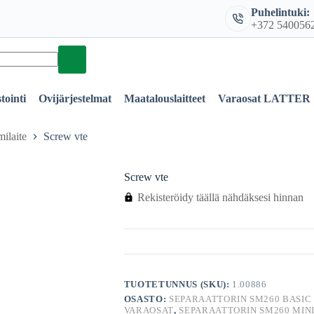
Puhelintuki:
+372 540056
tointi
Ovijärjestelmat
Maatalouslaitteet
Varaosat LATTER
milaite
Screw vte
Screw vte
Rekisteröidy täällä nähdäksesi hinnan
TUOTETUNNUS (SKU):
1.00886
OSASTO:
SEPARAATTORIN SM260 BASIC
VARAOSAT
,
SEPARAATTORIN SM260 MIN