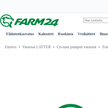
Skip
to
content
No
results
Eläintenkasvatus
Kalusteet
Ruokinta
Vesilaitteet
Ilmas
Etusivu
Varaosat LATTER
Cri-man pumpun varaosat
Toi