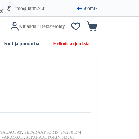
info@farm24.fi
Suomi
20
Kirjaudu / Rekisteröidy
Ostoskori
Erikoistarjouksia
Koti ja puutarha
 VARAOSAT
,
SEPARAATTORIN SM260 DM
I VARAOSAT
,
SEPARAATTORIN SM260