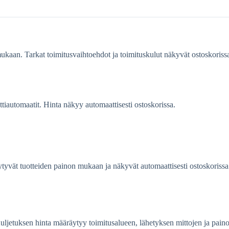
mukaan. Tarkat toimitusvaihtoehdot ja toimituskulut näkyvät ostoskoriss
tiautomaatit. Hinta näkyy automaattisesti ostoskorissa.
ytyvät tuotteiden painon mukaan ja näkyvät automaattisesti ostoskorissa
Kuljetuksen hinta määräytyy toimitusalueen, lähetyksen mittojen ja pa