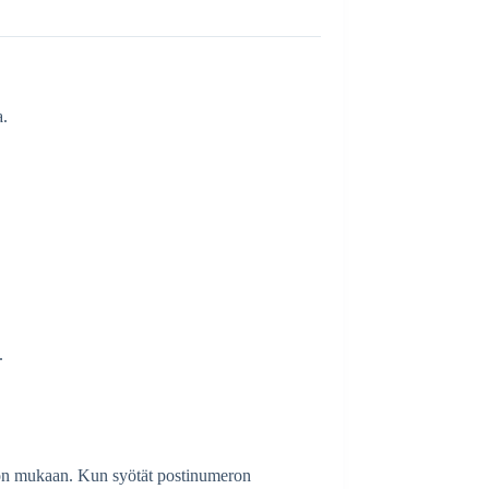
a.
.
inon mukaan. Kun syötät postinumeron