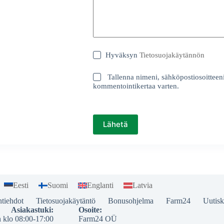
Hyväksyn
Tietosuojakäytännön
Tallenna nimeni, sähköpostiosoitteen
kommentointikertaa varten.
Lähetä
Eesti
Suomi
Englanti
Latvia
tiehdot
Tietosuojakäytäntö
Bonusohjelma
Farm24
Uutisk
Asiakastuki:
Osoite:
n klo 08:00-17:00
Farm24 OÜ