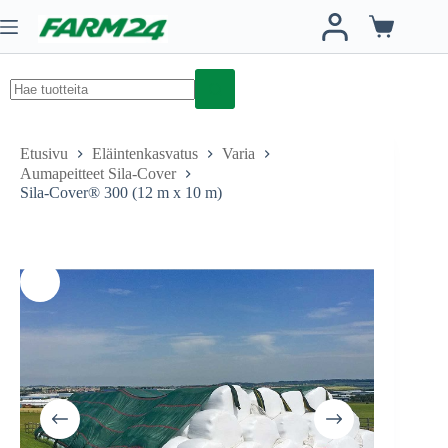
viikkoa
Skip
on
to
useampi
Ostoskori
content
muunnel
Voit
tehdä
valinnat
tuotteen
No
sivulla.
results
Etusivu
Eläintenkasvatus
Varia
Aumapeitteet Sila-Cover
Sila-Cover® 300 (12 m x 10 m)