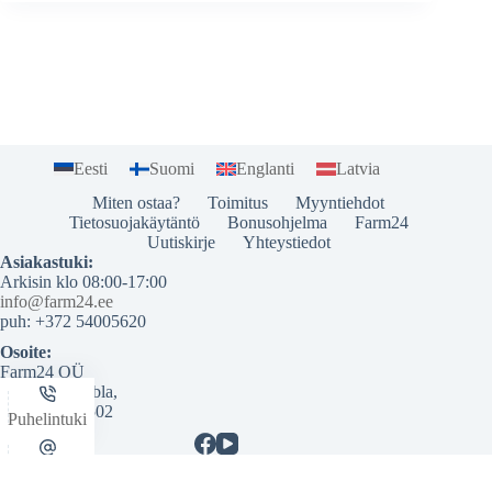
Eesti
Suomi
Englanti
Latvia
Miten ostaa?
Toimitus
Myyntiehdot
Tietosuojakäytäntö
Bonusohjelma
Farm24
Uutiskirje
Yhteystiedot
Asiakastuki:
Arkisin klo 08:00-17:00
info@farm24.ee
puh: +372 54005620
Osoite:
Farm24 OÜ
Pikk 37b Ambla,
Järvamaa 73502
Puhelintuki
Email