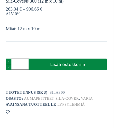
Sila-Cover® 300 (12 m x 10 m)
263.04
€
–
906.66
€
ALV 0%
Mitat: 12 m x 10 m
Sila-
Lisää ostoskoriin
Cover®
300
(12
m
x
10
TUOTETUNNUS (SKU):
SILA300
m)
OSASTO:
AUMAPEITTEET SILA-COVER
,
VARIA
määrä
AVAINSANA TUOTTEELLE
LYPSYLEHMIÄ