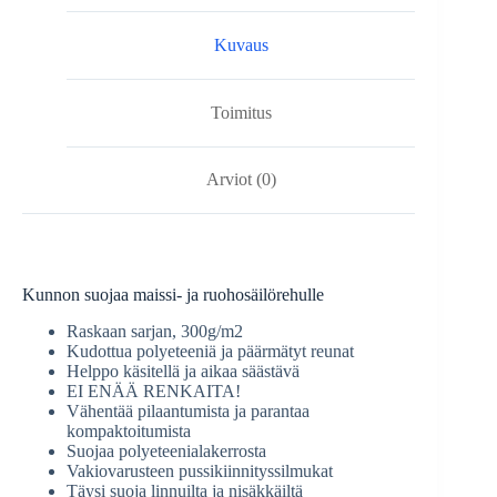
Kuvaus
Toimitus
Arviot (0)
Kunnon suojaa maissi- ja ruohosäilörehulle
Raskaan sarjan, 300g/m2
Kudottua polyeteeniä ja päärmätyt reunat
Helppo käsitellä ja aikaa säästävä
EI ENÄÄ RENKAITA!
Vähentää pilaantumista ja parantaa
kompaktoitumista
Suojaa polyeteenialakerrosta
Vakiovarusteen pussikiinnityssilmukat
Täysi suoja linnuilta ja nisäkkäiltä